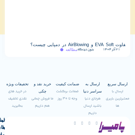
EVA Soft چیست و چرا بین خریداران عمده محبوب است؟
بدون دیدگاه
۲۰ آذر ۱۴۰۴
مطالعه
ع
ارسال به
ضمانت کیفیت
خرید نقد و
تخفیفات ویژه
ضمانت برگشت
در خرید های
سراسر دنیا
چکی
ری
هرجای دنیا
وجه تا 30 روز
ما فروش چکی
نقدی تخفیف
باشید ارسال
هم داریم
بگیرید
داریم
لینک
تماس
با
های
ما
مفید