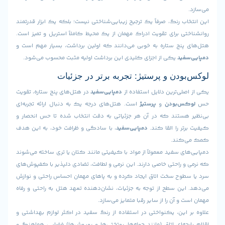
 رنگ، صرفاً یک ترجیح زیبایی‌شناختی نیست؛ بلکه یک ابزار قدرتمند
 برای تقویت ادراک مهمان از یک محیط کاملاً استریل و تمیز است.
نج ستاره به خوبی می‌دانند که اولین برداشت، بسیار مهم است و
ید
یکی از اجزای کلیدی این برداشت اولیه مثبت محسوب می‌شود.
دن و پرستیژ: تجربه برتر در جزئیات
ی‌ترین دلایل استفاده از
دمپایی‌سفید
در هتل‌های پنج ستاره، تقویت
‌بودن
و
پرستیژ
است. هتل‌های درجه یک به دنبال ارائه تجربه‌ای
ستند که در آن هر جزئیاتی به دقت انتخاب شده تا حس انحصار و
 را القا کند.
دمپایی‌سفید
، با سادگی و ظرافت خود، به این هدف
ند.
 سفید معمولاً از مواد با کیفیتی مانند کتان یا تری ساخته می‌شوند
راحتی خاصی دارند. این نرمی و لطافت، تضادی دلپذیر با کفپوش‌های
وح سخت اتاق ایجاد کرده و به پاهای مهمان احساس راحتی و نوازش
ن سطح از توجه به جزئیات، نشان‌دهنده تعهد هتل به راحتی و رفاه
 آن را از سایر رقبا متمایز می‌سازد.
این، یکنواختی در استفاده از رنگ سفید در اکثر لوازم بهداشتی و
ه‌ای اتاق (مانند حوله‌ها، روتختی‌ها و روپوش‌ها) فضایی هماهنگ و