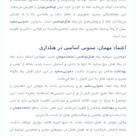
جاد می‌کند که به خودی خود حس
لوکس‌بودن
را افزایش می‌دهد.
نگی بصری، تصویری از نظم، دقت و کلاسی بالا را به نمایش
که از ویژگی‌های بارز یک
هتل‌لوکس
است. بنابراین،
دمپایی‌سفید
 وسیله کاربردی، یک عنصر تکمیل‌کننده در طراحی داخلی و تقویت
مهمان: ستونی اساسی در هتلداری
سرمایه یک
هتل‌لوکس
،
اعتماد‌مهمان
است. مهمانان انتظار دارند که
پنج ستاره، نه تنها به راحتی و آسایش دست یابند، بلکه از ایمنی و
مل نیز برخوردار باشند.
دمپایی‌سفید
در این میان نقش یک گواه
هد هتل به این اصول را ایفا می‌کند.
 جفت
دمپایی‌سفید
نو و بسته‌بندی شده، به مهمان این اطمینان را
 هیچ کس قبل از او از این دمپایی‌ها استفاده نکرده است. این
ویژه در مورد اقلام شخصی و بهداشتی اهمیت فراوانی دارد و حس
داشت
شخصی را تقویت می‌کند. این عمل ساده، سطح
اعتماد‌مهمان
را
ردهای نظافتی و مراقبت‌های هتل به شدت بالا می‌برد.
ن به هتل اعتماد کند، نه تنها تجربه اقامت بهتری خواهد داشت،
ال بازگشت او به همان هتل در سفرهای بعدی و همچنین توصیه آن