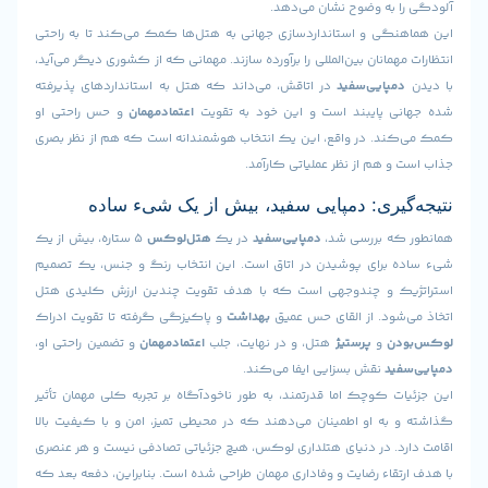
 به وضوح نشان می‌دهد.
گی و استانداردسازی جهانی به هتل‌ها کمک می‌کند تا به راحتی
مانان بین‌المللی را برآورده سازند. مهمانی که از کشوری دیگر می‌آید،
پایی‌سفید
در اتاقش، می‌داند که هتل به استانداردهای پذیرفته
 پایبند است و این خود به تقویت
اعتماد‌مهمان
و حس راحتی او
د. در واقع، این یک انتخاب هوشمندانه است که هم از نظر بصری
 هم از نظر عملیاتی کارآمد.
یری: دمپایی سفید، بیش از یک شیء ساده
ه بررسی شد،
دمپایی‌سفید
در یک
هتل‌لوکس
۵ ستاره، بیش از یک
برای پوشیدن در اتاق است. این انتخاب رنگ و جنس، یک تصمیم
ک و چندوجهی است که با هدف تقویت چندین ارزش کلیدی هتل
شود. از القای حس عمیق
بهداشت
و پاکیزگی گرفته تا تقویت ادراک
ن
و
پرستیژ
هتل، و در نهایت، جلب
اعتماد‌مهمان
و تضمین راحتی او،
ید
نقش بسزایی ایفا می‌کند.
 کوچک اما قدرتمند، به طور ناخودآگاه بر تجربه کلی مهمان تأثیر
به او اطمینان می‌دهند که در محیطی تمیز، امن و با کیفیت بالا
د. در دنیای هتلداری لوکس، هیچ جزئیاتی تصادفی نیست و هر عنصری
قاء رضایت و وفاداری مهمان طراحی شده است. بنابراین، دفعه بعد که