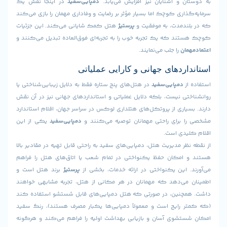
 و آشنایان نیز افزایش می‌یابد.
دمپایی‌سفید
در اینجا نقش یک
ری کوچک اما بسیار مؤثر بر رضایت و وفاداری مهمان را بازی می‌کند
دمدت، به موفقیت و
پرستیژ
هتل کمک شایانی می‌کند. این جزئیات
د که یک تجربه خوب را به تجربه‌ای فوق‌العاده تبدیل می‌کنند و
ان
را جلب می‌نمایند.
ردهای جهانی و کارایی عملیاتی
دمپایی‌سفید
در هتل‌های پنج ستاره فقط به دلایل زیبایی‌شناختی یا
 نیست، بلکه دلایل عملیاتی و استانداردهای جهانی نیز در آن نقش
اری از پروتکل‌های هتلداری لوکس در سراسر جهان، اقلام استاندارد
برای راحتی مهمانان توصیه می‌کنند و
دمپایی‌سفید
یکی از این
دی است.
ر مدیریت هتل، دمپایی‌های سفید به راحتی قابل تهیه در مقادیر بالا
مکان حفظ یکنواختی در تمام شعب یا اتاق‌های هتل را فراهم
 این یکنواختی در ارائه خدمات، بخشی از
پرستیژ
برند هتل است و
ی‌دهد که مهمانان در هر مکانی از هتل، تجربه مشابهی خواهند
نین، در صورتی که هتل دمپایی‌های قابل شستشو استفاده کند
رایج است و معمولاً دمپایی‌ها یکبار مصرف هستند)، رنگ سفید
شوی آسان و بازیابی بهداشت اولیه را فراهم می‌کند و هرگونه