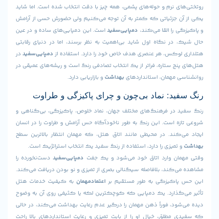
 نرم و حوله‌های پشمی، همه چیز با دقت انتخاب شده است. اما شاید
 جزئیاتی که کمتر به آن توجه می‌کنیم ولی حضورش حسی از آرامش
را القا می‌کند،
دمپایی‌سفید
است. این دمپایی‌های ساده و در عین
در نگاه اول شاید بی‌اهمیت به نظر برسند، اما در دنیای رقابتی
وکس، هر عنصری هدف خاص خود را دارد. استفاده از
دمپایی‌سفید
در
ج ستاره، فراتر از یک انتخاب تصادفی رنگ است و ریشه‌های عمیقی در
 مهمان، استانداردهای
بهداشت
و بازاریابی دارد.
د: نماد بی‌چون و چرای پاکیزگی و طراوت
در فرهنگ‌های مختلف جهان، نماد خلوص، پاکیزگی، بی‌گناهی و
ه است. این رنگ به طور ناخودآگاه حس آرامش و طراوت را در انسان
کند. در محیطی مانند اتاق هتل، که مهمان انتظار بالاترین سطح
تمیزی را دارد، استفاده از رنگ سفید یک انتخاب استراتژیک است.
ن وارد اتاق خود می‌شود و یک جفت
دمپایی‌سفید
دست‌نخورده را
کند، بلافاصله سیگنالی بصری از تمیزی و نو بودن دریافت می‌کند.
اکیزگی به طور مستقیم بر
اعتماد‌مهمان
به کیفیت خدمات هتل
گذارد. یک دمپایی که کوچکترین لکه یا کثیفی روی آن به وضوح
د، فوراً ذهن مهمان را درگیر عدم رعایت بهداشت می‌کند، در حالی
طلق، خیال او را از بابت تمیزی و رعایت استانداردهای بالا راحت