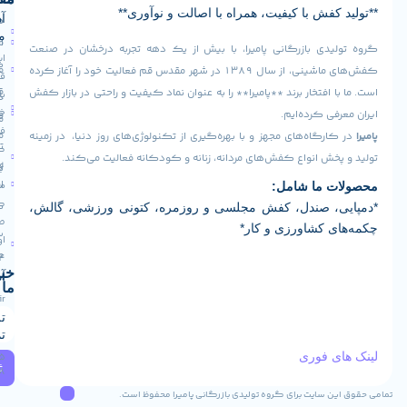
فش با کیفیت، همراه با اصالت و نوآوری**
آدرس
صفحه
سیاست
ما
اصلی
مرجوعی
دی بازرگانی پامیرا، با بیش از یک دهه تجربه درخشان در صنعت
ایران -
کالا
فروشگاه
کفش‌های ماشینی، از سال ۱۳۸۹ در شهر مقدس قم فعالیت خود را آغاز کرده
قم -
قوانین
افتخار برند **پامیرا** را به عنوان نماد کیفیت و راحتی در بازار کفش
بلوار
درباره
و
خلیج
ی کرده‌ایم.
ما
فارس
مقررات
رگاه‌های مجهز و با بهره‌گیری از تکنولوژی‌های روز دنیا، در زمینه
تماس
کوچه
ش انواع کفش‌های مردانه، زنانه و کودکانه فعالیت می‌کند.
رویه
16
با ما
ارسال
مجتمع
 ما شامل:
کارآفرین
کالا
، صندل، کفش مجلسی و روزمره، کتونی ورزشی، گالش،
طبقه
 کشاورزی و کار*
سوالات
اول واحد
متداول
124
خبرنامه
آدرس ایمیل
ما
Info@pamiraco.ir
تلفن های
تماس
 فوری
02537405085
ثبت
09129382768
 سایت برای گروه تولیدی بازرگانی پامیرا محفوظ است.