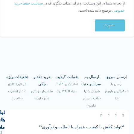
ما در این وبسایت، و برای اهداف دیگری که در
سیاست حفظ حریم
ضیح داده شده است.
یت
ع
ارسال به
ضمانت کیفیت
خرید نقد و
تخفیفات ویژه
ضمانت برگشت
در خرید های
سراسر دنیا
چکی
ری
هرجای دنیا
وجه تا 30 روز
ما فروش چکی
نقدی تخفیف
باشید ارسال
هم داریم
بگیرید
داریم
لینک
تماس
با
های
فش با کیفیت، همراه با اصالت و نوآوری**
ما
مفید
آدرس