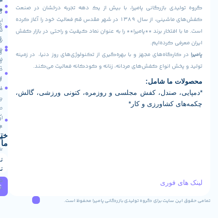
صفحه
سیاست
دی بازرگانی پامیرا، با بیش از یک دهه تجربه درخشان در صنعت
ما
اصلی
مرجوعی
کفش‌های ماشینی، از سال ۱۳۸۹ در شهر مقدس قم فعالیت خود را آغاز کرده
ایران -
کالا
فروشگاه
قم -
افتخار برند **پامیرا** را به عنوان نماد کیفیت و راحتی در بازار کفش
قوانین
بلوار
درباره
ی کرده‌ایم.
و
خلیج
ما
رگاه‌های مجهز و با بهره‌گیری از تکنولوژی‌های روز دنیا، در زمینه
فارس
مقررات
ش انواع کفش‌های مردانه، زنانه و کودکانه فعالیت می‌کند.
تماس
کوچه
رویه
16
با ما
 ما شامل:
ارسال
مجتمع
، صندل، کفش مجلسی و روزمره، کتونی ورزشی، گالش،
کارآفرین
کالا
 کشاورزی و کار*
طبقه
سوالات
اول واحد
متداول
124
خبرنامه
آدرس ایمیل
ما
Info@pamiraco.ir
تلفن های
تماس
02537405085
 فوری
ثبت
09129382768
 سایت برای گروه تولیدی بازرگانی پامیرا محفوظ است.