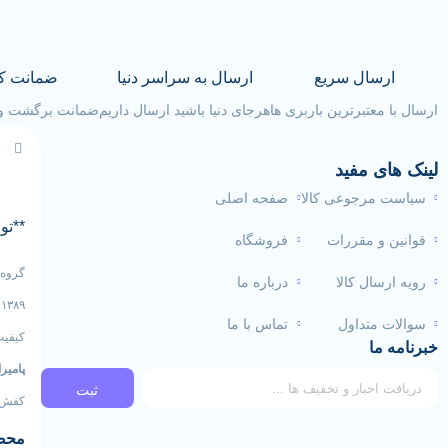
ارسال سریع
ارسال به سراسر دنیا
ضمانت ک
ارسال با معتبرترین باربری ها
هرجای دنیا باشید ارسال داریم
ضمانت برگشت وجه تا 
لینک های مفید
سیاست مرجوعی کالا
صفحه اصلی
**تو
قوانین و مقررات
فروشگاه
گروه 
رویه ارسال کالا
درباره ما
۹
سوالات متداول
تماس با ما
کیفیت
خبرنامه ما
پامیرا
ثبت
کفش‌ه
محصو