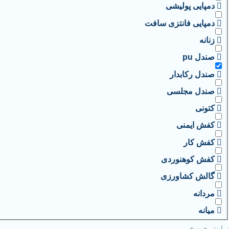
دمپایی پولیشی
دمپایی فانتزی سافت
زنانه
صندل pu
صندل رکابدار
صندل مجلسی
کتونی
کفش ایمنی
کفش کار
کفش کوهنوردی
گالش کشاورزی
مردانه
میانه
نمایش همه +