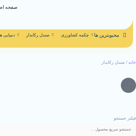
صفحه اص
محبوبترین ها
چکمه کشاورزی
صندل رکابدار
دمپایی ه
خانه
/ صندل رکابدار
فیلتر جستجو