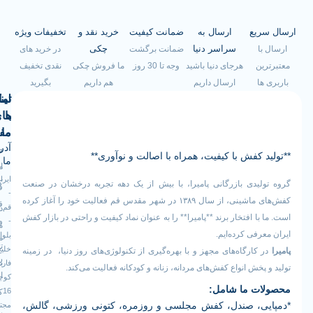
ریع
ارسال به
ضمانت کیفیت
خرید نقد و
تخفیفات ویژه
سراسر دنیا
چکی
با
ضمانت برگشت
در خرید های
ین
هرجای دنیا باشید
وجه تا 30 روز
ما فروش چکی
نقدی تخفیف
ها
ارسال داریم
هم داریم
بگیرید
لینک
تماس
با
های
ما
مفید
آدرس
صفحه
سیاست
د کفش با کیفیت، همراه با اصالت و نوآوری**
ما
اصلی
مرجوعی
ایران
کالا
لیدی بازرگانی پامیرا، با بیش از یک دهه تجربه درخشان در صنعت
فروشگاه
-
کفش‌های ماشینی، از سال ۱۳۸۹ در شهر مقدس قم فعالیت خود را آغاز کرده
قوانین
قم
درباره
با افتخار برند **پامیرا** را به عنوان نماد کیفیت و راحتی در بازار کفش
-
و
ما
عرفی کرده‌ایم.
بلوار
مقررات
تماس
خلیج
 کارگاه‌های مجهز و با بهره‌گیری از تکنولوژی‌های روز دنیا، در زمینه
رویه
فارس
با ما
 پخش انواع کفش‌های مردانه، زنانه و کودکانه فعالیت می‌کند.
ارسال
کوچه
ات ما شامل:
16
کالا
یی، صندل، کفش مجلسی و روزمره، کتونی ورزشی، گالش،
مجتمع