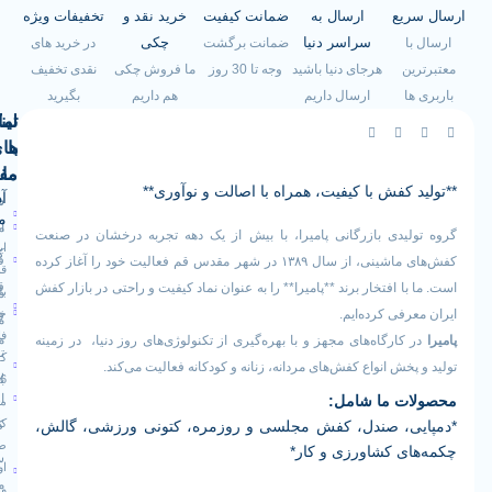
یع
ارسال به
ضمانت کیفیت
خرید نقد و
تخفیفات ویژه
سراسر دنیا
چکی
ضمانت برگشت
در خرید های
هرجای دنیا باشید
وجه تا 30 روز
ما فروش چکی
نقدی تخفیف
ارسال داریم
هم داریم
بگیرید
لینک
تماس
با
های
ما
مفید
کفش با کیفیت، همراه با اصالت و نوآوری**
آدرس
صفحه
سیاست
ما
اصلی
مرجوعی
یدی بازرگانی پامیرا، با بیش از یک دهه تجربه درخشان در صنعت
ایران -
کالا
فروشگاه
کفش‌های ماشینی، از سال ۱۳۸۹ در شهر مقدس قم فعالیت خود را آغاز کرده
قم -
قوانین
 افتخار برند **پامیرا** را به عنوان نماد کیفیت و راحتی در بازار کفش
بلوار
درباره
و
خلیج
فی کرده‌ایم.
ما
فارس
مقررات
ارگاه‌های مجهز و با بهره‌گیری از تکنولوژی‌های روز دنیا، در زمینه
تماس
کوچه
خش انواع کفش‌های مردانه، زنانه و کودکانه فعالیت می‌کند.
رویه
16
با ما
 ما شامل:
ارسال
مجتمع
کارآفرین
، صندل، کفش مجلسی و روزمره، کتونی ورزشی، گالش،
کالا
طبقه
ی کشاورزی و کار*
سوالات
اول
متداول
واحد