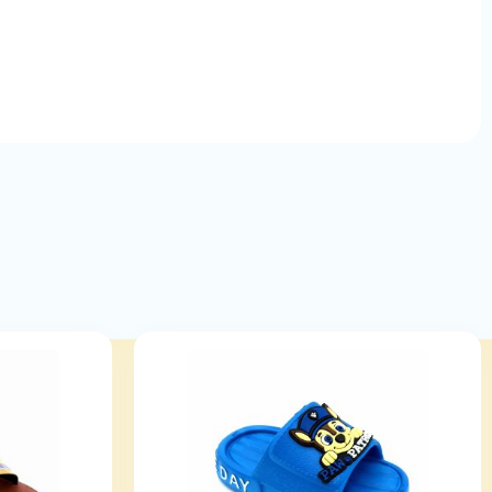
مشخصات محصول
م
رنگ:
نقر
جنس:
pu
سایز:
زنان
تعداد در 
مناسب ب