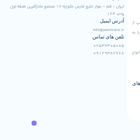
تماس با ما
آدرس ما
ایران - قم - بلوار خلیج فارس کوچه 16 مجتمع کارآفرین طبقه اول
واحد 124
آدرس ایمیل
، از
Info@pamiraco.ir
ا به
تلفن های تماس
02537405085
نواع
09129382768
های