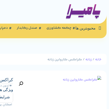
چکمه کشاورزی
صندل رکابدار
دمپای
محبوبترین ها
خانه
/
زنانه
/ کراکس کارولین زنانه
کراکس ک
0
(بدون د
ویژگی ه
شرایط 
امکان بر