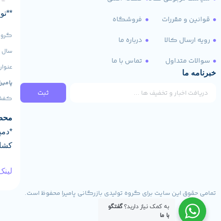
لینک های مفید
سیاست مرجوعی کالا
صفحه اصلی
**تو
قوانین و مقررات
فروشگاه
گروه 
رویه ارسال کالا
درباره ما
سوالات متداول
تماس با ما
عنوان
خبرنامه ما
پامیرا
ثبت
کفش‌ه
محصو
*دمپ
کشاو
به کمک نیاز دارید؟
گفتگو
لینک
با ما