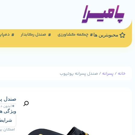
چکمه کشاورزی
صندل رکابدار
دمپای
محبوبترین ها
خانه
/
پسرانه
/ صندل پسرانه یوتیوب
صندل پس
0
(بدون د
ویژگی ه
شرایط 
امکان بر