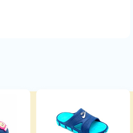
رنگ:
الو
جنس:
eva soft
سایز
تعداد در 
من