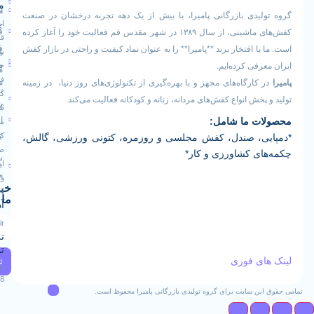
ما
اصلی
مرجوعی
یدی بازرگانی پامیرا، با بیش از یک دهه تجربه درخشان در صنعت
ایران -
کالا
فروشگاه
کفش‌های ماشینی، از سال ۱۳۸۹ در شهر مقدس قم فعالیت خود را آغاز کرده
قم -
قوانین
 افتخار برند **پامیرا** را به عنوان نماد کیفیت و راحتی در بازار کفش
بلوار
درباره
و
خلیج
فی کرده‌ایم.
ما
فارس
مقررات
ارگاه‌های مجهز و با بهره‌گیری از تکنولوژی‌های روز دنیا، در زمینه
تماس
کوچه
خش انواع کفش‌های مردانه، زنانه و کودکانه فعالیت می‌کند.
رویه
16
با ما
 ما شامل:
ارسال
مجتمع
کارآفرین
، صندل، کفش مجلسی و روزمره، کتونی ورزشی، گالش،
کالا
طبقه
ی کشاورزی و کار*
سوالات
اول
متداول
واحد
خبرنامه
124
ما
آدرس ایمیل
Info@pamiraco.ir
تلفن های
تماس
ی فوری
ثبت
02537405085
09129382768
ن سایت برای گروه تولیدی بازرگانی پامیرا محفوظ است.