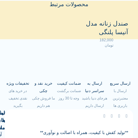
محصولات مرتبط
زنانه مدل
پلنگی
182,000
تومان
یع
ارسال به
ضمانت کیفیت
خرید نقد و
تخفیفات ویژه
سراسر دنیا
چکی
ضمانت برگشت
در خرید های
هرجای دنیا باشید
وجه تا 30 روز
ما فروش چکی
نقدی تخفیف
ارسال داریم
هم داریم
بگیرید
لینک
تماس
با
های
ما
مفید
کفش با کیفیت، همراه با اصالت و نوآوری**
آدرس
صفحه
سیاست