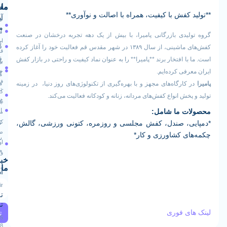
ما
مفید
کفش با کیفیت، همراه با اصالت و نوآوری**
آدرس
صفحه
سیاست
ما
اصلی
مرجوعی
یدی بازرگانی پامیرا، با بیش از یک دهه تجربه درخشان در صنعت
ایران -
کالا
فروشگاه
کفش‌های ماشینی، از سال ۱۳۸۹ در شهر مقدس قم فعالیت خود را آغاز کرده
قم -
قوانین
 افتخار برند **پامیرا** را به عنوان نماد کیفیت و راحتی در بازار کفش
بلوار
درباره
و
خلیج
فی کرده‌ایم.
ما
فارس
مقررات
ارگاه‌های مجهز و با بهره‌گیری از تکنولوژی‌های روز دنیا، در زمینه
تماس
کوچه
خش انواع کفش‌های مردانه، زنانه و کودکانه فعالیت می‌کند.
رویه
16
با ما
 ما شامل:
ارسال
مجتمع
کارآفرین
، صندل، کفش مجلسی و روزمره، کتونی ورزشی، گالش،
کالا
طبقه
ی کشاورزی و کار*
سوالات
اول
متداول
واحد
خبرنامه
124
ما
آدرس ایمیل
Info@pamiraco.ir
تلفن های
تماس
ی فوری
ثبت
02537405085
09129382768