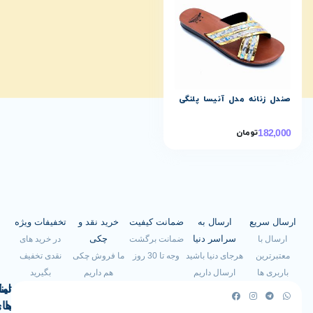
نه مدل آنیسا پلنگی
تومان
یع
ارسال به
ضمانت کیفیت
خرید نقد و
تخفیفات ویژه
سراسر دنیا
چکی
ضمانت برگشت
در خرید های
هرجای دنیا باشید
وجه تا 30 روز
ما فروش چکی
نقدی تخفیف
ارسال داریم
هم داریم
بگیرید
لینک
تماس
با
های