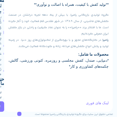
ما
مفید
فش با کیفیت، همراه با اصالت و نوآوری**
آدرس
صفحه
سیاست
ما
اصلی
مرجوعی
دی بازرگانی پامیرا، با بیش از یک دهه تجربه درخشان در صنعت
ایران -
کالا
فروشگاه
کفش‌های ماشینی، از سال ۱۳۸۹ در شهر مقدس قم فعالیت خود را آغاز کرده
قم -
قوانین
افتخار برند **پامیرا** را به عنوان نماد کیفیت و راحتی در بازار کفش
بلوار
درباره
و
خلیج
ی کرده‌ایم.
ما
فارس
مقررات
رگاه‌های مجهز و با بهره‌گیری از تکنولوژی‌های روز دنیا، در زمینه
تماس
کوچه
ش انواع کفش‌های مردانه، زنانه و کودکانه فعالیت می‌کند.
رویه
16
با ما
ارسال
مجتمع
 ما شامل:
کارآفرین
کالا
، صندل، کفش مجلسی و روزمره، کتونی ورزشی، گالش،
طبقه
 کشاورزی و کار*
سوالات
اول واحد
متداول
124
خبرنامه
آدرس ایمیل
ما
Info@pamiraco.ir
تلفن های
تماس
 فوری
02537405085
ثبت
09129382768
 سایت برای گروه تولیدی بازرگانی پامیرا محفوظ است.