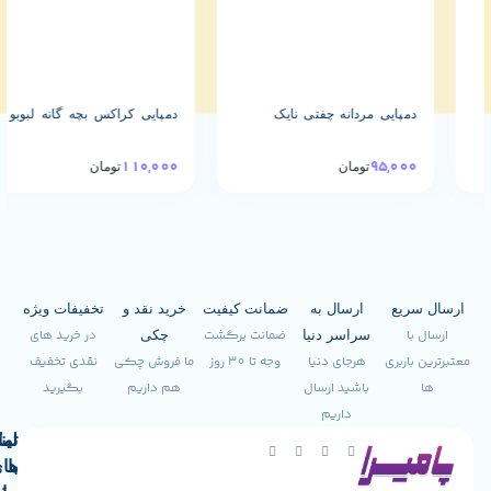
دانه چفتی نایک
دمپایی کراکس بچه گانه لبوبو
دمپایی استخ
110,000
48,000
مان
تومان
43,000
توما
ع
ارسال به
ضمانت کیفیت
خرید نقد و
تخفیفات ویژه
ضمانت برگشت
در خرید های
سراسر دنیا
چکی
ری
هرجای دنیا
وجه تا 30 روز
ما فروش چکی
نقدی تخفیف
باشید ارسال
هم داریم
بگیرید
داریم
لینک
تماس
با
های