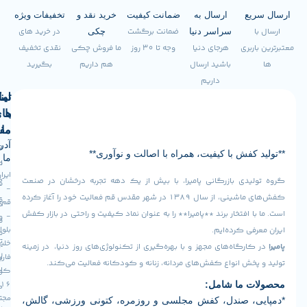
یع
ارسال به
ضمانت کیفیت
خرید نقد و
تخفیفات ویژه
ضمانت برگشت
در خرید های
سراسر دنیا
چکی
اربری
هرجای دنیا
وجه تا 30 روز
ما فروش چکی
نقدی تخفیف
باشید ارسال
هم داریم
بگیرید
داریم
لینک
تماس
با
های
ما
مفید
آدرس
صفحه
سیاست
 کفش با کیفیت، همراه با اصالت و نوآوری**
ما
اصلی
مرجوعی
ایران
کالا
لیدی بازرگانی پامیرا، با بیش از یک دهه تجربه درخشان در صنعت
فروشگاه
-
کفش‌های ماشینی، از سال ۱۳۸۹ در شهر مقدس قم فعالیت خود را آغاز کرده
قوانین
قم
درباره
ا افتخار برند **پامیرا** را به عنوان نماد کیفیت و راحتی در بازار کفش
-
و
ما
رفی کرده‌ایم.
بلوار
مقررات
تماس
خلیج
ارگاه‌های مجهز و با بهره‌گیری از تکنولوژی‌های روز دنیا، در زمینه
رویه
فارس
با ما
پخش انواع کفش‌های مردانه، زنانه و کودکانه فعالیت می‌کند.
ارسال
کوچه
ت ما شامل:
16
کالا
مجتمع
ی، صندل، کفش مجلسی و روزمره، کتونی ورزشی، گالش،
سوالات