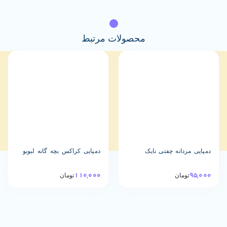
محصولات مرتبط
10%
دانه چفتی نایک
دمپایی کراکس بچه گانه لبوبو
دمپایی استخ
110,000
48,000
مان
تومان
43,000
توما