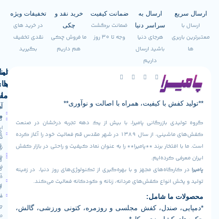
ع
ارسال به
ضمانت کیفیت
خرید نقد و
تخفیفات ویژه
ضمانت برگشت
در خرید های
سراسر دنیا
چکی
ری
هرجای دنیا
وجه تا 30 روز
ما فروش چکی
نقدی تخفیف
باشید ارسال
هم داریم
بگیرید
داریم
لینک
تماس
با
های
ما
مفید
فش با کیفیت، همراه با اصالت و نوآوری**
آدرس
صفحه
سیاست
ما
اصلی
مرجوعی
دی بازرگانی پامیرا، با بیش از یک دهه تجربه درخشان در صنعت
ایران -
کالا
فروشگاه
کفش‌های ماشینی، از سال ۱۳۸۹ در شهر مقدس قم فعالیت خود را آغاز کرده
قم -
قوانین
افتخار برند **پامیرا** را به عنوان نماد کیفیت و راحتی در بازار کفش
بلوار
درباره
و
خلیج
ی کرده‌ایم.
ما
فارس
مقررات
رگاه‌های مجهز و با بهره‌گیری از تکنولوژی‌های روز دنیا، در زمینه
تماس
کوچه
ش انواع کفش‌های مردانه، زنانه و کودکانه فعالیت می‌کند.
رویه
16
با ما
ارسال
مجتمع
 ما شامل:
کارآفرین
کالا
، صندل، کفش مجلسی و روزمره، کتونی ورزشی، گالش،
طبقه
 کشاورزی و کار*