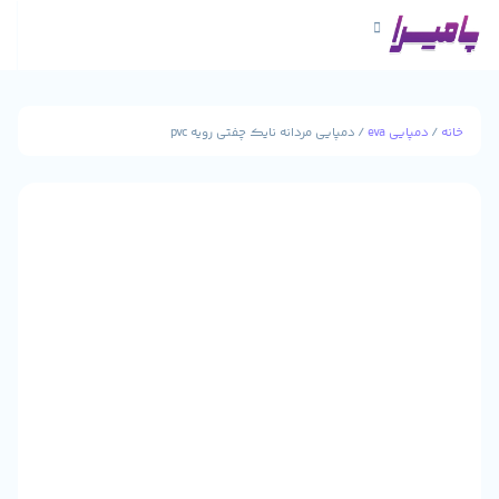
ی eva
/ دمپایی مردانه نایک چفتی رویه pvc