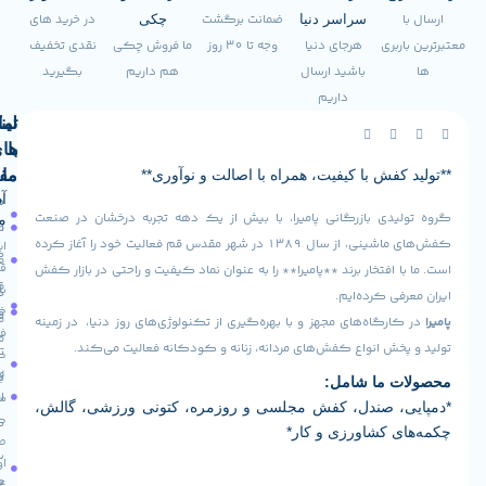
ضمانت برگشت
در خرید های
سراسر دنیا
چکی
ری
هرجای دنیا
وجه تا 30 روز
ما فروش چکی
نقدی تخفیف
باشید ارسال
هم داریم
بگیرید
داریم
لینک
تماس
با
های
فش با کیفیت، همراه با اصالت و نوآوری**
ما
مفید
آدرس
صفحه
سیاست
دی بازرگانی پامیرا، با بیش از یک دهه تجربه درخشان در صنعت
ما
اصلی
مرجوعی
کفش‌های ماشینی، از سال ۱۳۸۹ در شهر مقدس قم فعالیت خود را آغاز کرده
ایران -
کالا
فروشگاه
قم -
افتخار برند **پامیرا** را به عنوان نماد کیفیت و راحتی در بازار کفش
قوانین
بلوار
درباره
ی کرده‌ایم.
و
خلیج
ما
رگاه‌های مجهز و با بهره‌گیری از تکنولوژی‌های روز دنیا، در زمینه
فارس
مقررات
ش انواع کفش‌های مردانه، زنانه و کودکانه فعالیت می‌کند.
تماس
کوچه
رویه
16
با ما
 ما شامل:
ارسال
مجتمع
، صندل، کفش مجلسی و روزمره، کتونی ورزشی، گالش،
کارآفرین
کالا
 کشاورزی و کار*
طبقه
سوالات
اول واحد
متداول
124