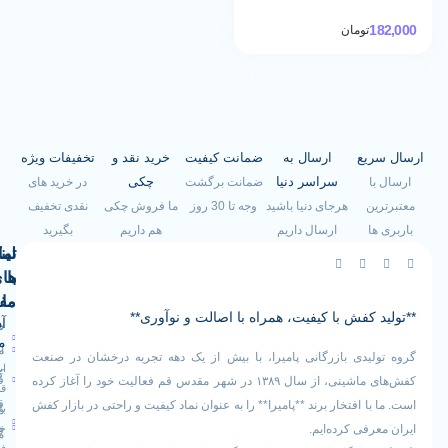
تومان
یع
ارسال به
ضمانت کیفیت
خرید نقد و
تخفیفات ویژه
سراسر دنیا
چکی
ضمانت برگشت
در خرید های
هرجای دنیا باشید
وجه تا 30 روز
ما فروش چکی
نقدی تخفیف
ارسال داریم
هم داریم
بگیرید
لینک
تماس
با
های
ما
مفید
کفش با کیفیت، همراه با اصالت و نوآوری**
آدرس
صفحه
سیاست
ما
اصلی
مرجوعی
یدی بازرگانی پامیرا، با بیش از یک دهه تجربه درخشان در صنعت
ایران -
کالا
فروشگاه
کفش‌های ماشینی، از سال ۱۳۸۹ در شهر مقدس قم فعالیت خود را آغاز کرده
قم -
قوانین
 افتخار برند **پامیرا** را به عنوان نماد کیفیت و راحتی در بازار کفش
بلوار
درباره
و
خلیج
فی کرده‌ایم.
ما
فارس