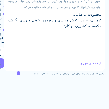
مقررات
ارگاه‌های مجهز و با بهره‌گیری از تکنولوژی‌های روز دنیا، در زمینه
تماس
کوچه
خش انواع کفش‌های مردانه، زنانه و کودکانه فعالیت می‌کند.
رویه
16
با ما
 ما شامل:
ارسال
مجتمع
کارآفرین
، صندل، کفش مجلسی و روزمره، کتونی ورزشی، گالش،
کالا
طبقه
ی کشاورزی و کار*
سوالات
اول
متداول
واحد
خبرنامه
124
ما
آدرس ایمیل
Info@pamiraco.ir
تلفن های
تماس
ی فوری
ثبت
02537405085
09129382768
ن سایت برای گروه تولیدی بازرگانی پامیرا محفوظ است.