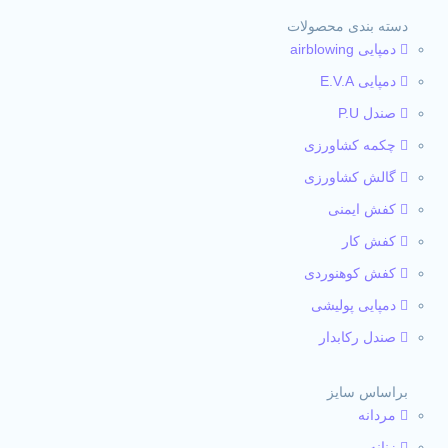
دسته بندی محصولات
دمپایی airblowing
دمپایی E.V.A
صندل P.U
چکمه کشاورزی
گالش کشاورزی
کفش ایمنی
کفش کار
کفش کوهنوردی
دمپایی پولیشی
صندل رکابدار
براساس سایز
مردانه
زنانه