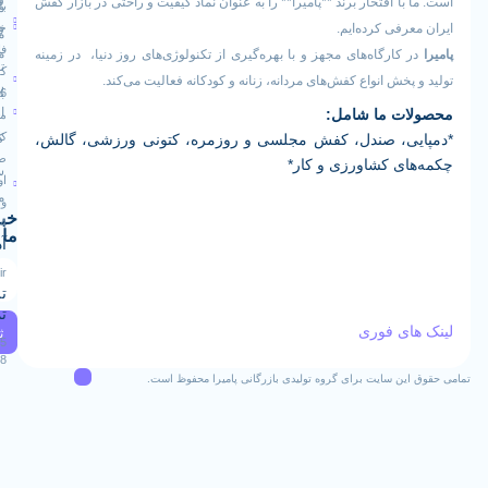
قوانین
 افتخار برند **پامیرا** را به عنوان نماد کیفیت و راحتی در بازار کفش
بلوار
درباره
و
خلیج
فی کرده‌ایم.
ما
فارس
مقررات
ارگاه‌های مجهز و با بهره‌گیری از تکنولوژی‌های روز دنیا، در زمینه
تماس
کوچه
خش انواع کفش‌های مردانه، زنانه و کودکانه فعالیت می‌کند.
رویه
16
با ما
 ما شامل:
ارسال
مجتمع
کارآفرین
، صندل، کفش مجلسی و روزمره، کتونی ورزشی، گالش،
کالا
طبقه
ی کشاورزی و کار*
سوالات
اول
متداول
واحد
خبرنامه
124
ما
آدرس ایمیل
Info@pamiraco.ir
تلفن های
تماس
ی فوری
ثبت
02537405085
09129382768
ن سایت برای گروه تولیدی بازرگانی پامیرا محفوظ است.