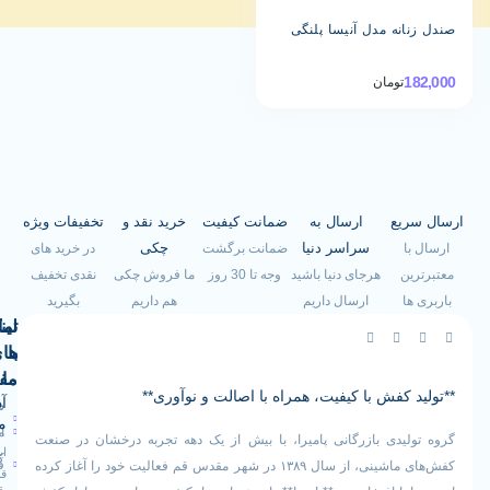
نه مدل آنیسا پلنگی
تومان
یع
ارسال به
ضمانت کیفیت
خرید نقد و
تخفیفات ویژه
سراسر دنیا
چکی
ضمانت برگشت
در خرید های
هرجای دنیا باشید
وجه تا 30 روز
ما فروش چکی
نقدی تخفیف
ارسال داریم
هم داریم
بگیرید
لینک
تماس
با
های
ما
مفید
کفش با کیفیت، همراه با اصالت و نوآوری**
آدرس
صفحه
سیاست
ما
اصلی
مرجوعی
یدی بازرگانی پامیرا، با بیش از یک دهه تجربه درخشان در صنعت
ایران -
کالا
فروشگاه
کفش‌های ماشینی، از سال ۱۳۸۹ در شهر مقدس قم فعالیت خود را آغاز کرده
قم -