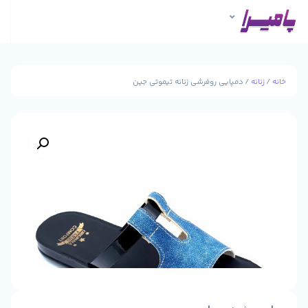
/ دمپایی روفرشی زنانه تیموتی جین