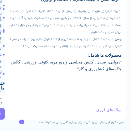
آدرس
صفحه
سیاست
ما
اصلی
مرجوعی
دی بازرگانی پامیرا، با بیش از یک دهه تجربه درخشان در صنعت
ایران -
کالا
فروشگاه
کفش‌های ماشینی، از سال ۱۳۸۹ در شهر مقدس قم فعالیت خود را آغاز کرده
قم -
قوانین
افتخار برند **پامیرا** را به عنوان نماد کیفیت و راحتی در بازار کفش
بلوار
درباره
و
خلیج
ی کرده‌ایم.
ما
فارس
مقررات
رگاه‌های مجهز و با بهره‌گیری از تکنولوژی‌های روز دنیا، در زمینه
تماس
کوچه
ش انواع کفش‌های مردانه، زنانه و کودکانه فعالیت می‌کند.
رویه
16
با ما
ارسال
مجتمع
 ما شامل:
کارآفرین
کالا
، صندل، کفش مجلسی و روزمره، کتونی ورزشی، گالش،
طبقه
 کشاورزی و کار*
سوالات
اول واحد
متداول
124
خبرنامه
آدرس ایمیل
ما
Info@pamiraco.ir
تلفن های
تماس
 فوری
02537405085
ثبت
09129382768
 سایت برای گروه تولیدی بازرگانی پامیرا محفوظ است.