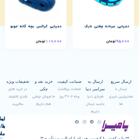
دانه چفتی نایک
دمپایی کراکس بچه گانه لبوبو
دمپایی استخ
110,000
48,000
مان
تومان
43,000
توم
ع
ارسال به
ضمانت کیفیت
خرید نقد و
تخفیفات ویژه
ضمانت برگشت
در خرید های
سراسر دنیا
چکی
ری
هرجای دنیا
وجه تا 30 روز
ما فروش چکی
نقدی تخفیف
باشید ارسال
هم داریم
بگیرید
داریم
لینک
تماس
با
های
ما
مفید
فش با کیفیت، همراه با اصالت و نوآوری**