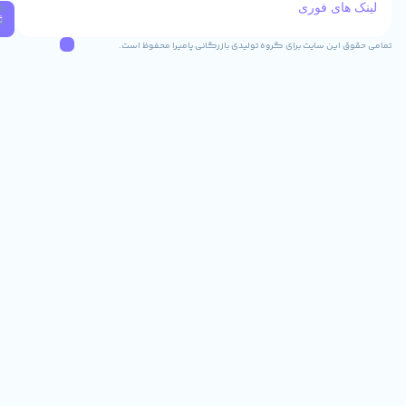
 فوری
02537405085
ثبت
09129382768
 سایت برای گروه تولیدی بازرگانی پامیرا محفوظ است.