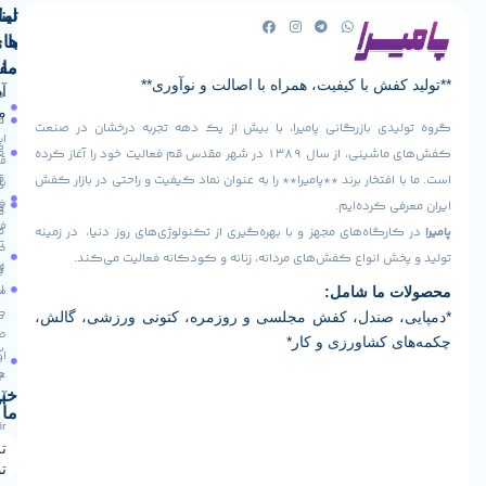
لینک
تماس
با
های
ما
مفید
فش با کیفیت، همراه با اصالت و نوآوری**
آدرس
صفحه
سیاست
ما
اصلی
مرجوعی
دی بازرگانی پامیرا، با بیش از یک دهه تجربه درخشان در صنعت
ایران -
کالا
فروشگاه
کفش‌های ماشینی، از سال ۱۳۸۹ در شهر مقدس قم فعالیت خود را آغاز کرده
قم -
قوانین
افتخار برند **پامیرا** را به عنوان نماد کیفیت و راحتی در بازار کفش
بلوار
درباره
و
خلیج
ی کرده‌ایم.
ما
فارس
مقررات
رگاه‌های مجهز و با بهره‌گیری از تکنولوژی‌های روز دنیا، در زمینه
تماس
کوچه
ش انواع کفش‌های مردانه، زنانه و کودکانه فعالیت می‌کند.
رویه
16
با ما
ارسال
مجتمع
 ما شامل:
کارآفرین
کالا
، صندل، کفش مجلسی و روزمره، کتونی ورزشی، گالش،
طبقه
 کشاورزی و کار*
سوالات
اول واحد
متداول
124
خبرنامه
آدرس ایمیل
ما
Info@pamiraco.ir
تلفن های
تماس