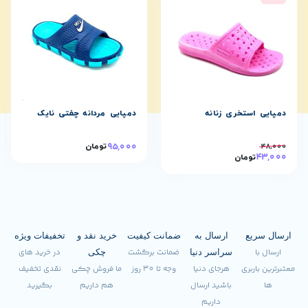
تخری زنانه
دمپایی مردانه چفتی نایک
دمپایی فانت
152,000
95,000
تومان
تو
ومان
ع
ارسال به
ضمانت کیفیت
خرید نقد و
تخفیفات ویژه
ضمانت برگشت
در خرید های
سراسر دنیا
چکی
ری
هرجای دنیا
وجه تا 30 روز
ما فروش چکی
نقدی تخفیف
باشید ارسال
هم داریم
بگیرید
داریم