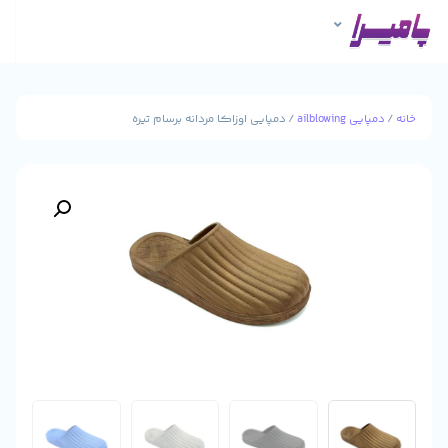
ailblowi
/ دمپایی اوزاکا مردانه برسام تیره