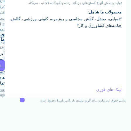
فارس
با ما
 پخش انواع کفش‌های مردانه، زنانه و کودکانه فعالیت می‌کند.
ارسال
کوچه
ات ما شامل:
16
کالا
یی، صندل، کفش مجلسی و روزمره، کتونی ورزشی، گالش،
مجتمع
سوالات
کارآفرین
ای کشاورزی و کار*
متداول
طبقه
خبرنامه
اول
ما
واحد
124
آدرس
ایمیل
ثبت
Info@pamiraco.ir
تلفن
های
تماس
ای فوری
02537405085
09129382768
این سایت برای گروه تولیدی بازرگانی پامیرا محفوظ است.