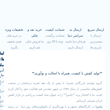
ریع
ارسال به
ضمانت کیفیت
خرید نقد و
تخفیفات ویژه
سراسر دنیا
چکی
با
ضمانت برگشت
در خرید های
ین
هرجای دنیا باشید
وجه تا 30 روز
ما فروش چکی
نقدی تخفیف
ها
ارسال داریم
هم داریم
بگیرید
لینک
تماس
با
های
ما
مفید
آدرس
صفحه
سیاست
د کفش با کیفیت، همراه با اصالت و نوآوری**
ما
اصلی
مرجوعی
ایران
کالا
لیدی بازرگانی پامیرا، با بیش از یک دهه تجربه درخشان در صنعت
فروشگاه
-
کفش‌های ماشینی، از سال ۱۳۸۹ در شهر مقدس قم فعالیت خود را آغاز کرده
قوانین
قم
درباره
با افتخار برند **پامیرا** را به عنوان نماد کیفیت و راحتی در بازار کفش
-
و
ما
عرفی کرده‌ایم.
بلوار
مقررات
تماس
خلیج
 کارگاه‌های مجهز و با بهره‌گیری از تکنولوژی‌های روز دنیا، در زمینه
رویه