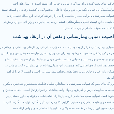
ین‌کننده برای مراکز درمانی و خریداران عمده است. در سال‌های اخیر،
اخلی با تکیه بر دانش و توان داخلی، محصولاتی با کیفیت رقابتی و
قیمت عمده
انی ایرانی
بسیار مناسب را به بازار عرضه کرده‌اند. این مقاله قصد دارد به
یمت دمپایی بیمارستانی عمده
بین مدل‌های ایرانی و وارداتی بپردازد و مزایای
ت داخلی را برجسته سازد.
ایی بیمارستانی و نقش آن در ارتقاء بهداشت
تانی فراتر از یک وسیله ساده، جزئی حیاتی از پروتکل‌های بهداشتی و درمانی در
ی محسوب می‌شود. بیماران در دوران بستری نیازمند محیطی امن و بهداشتی
یع‌تر هستند و دمپایی مناسب نقش مهمی در جلوگیری از سرایت عفونت‌ها و
ی ایفا می‌کند. همچنین، این دمپایی‌ها باید برای بیماران و کادر درمانی در
ن و جابجایی در بخش‌های مختلف بیمارستان، راحتی و ایمنی لازم را فراهم
م یک
دمپایی بیمارستانی
استاندارد شامل قابلیت شستشو و ضدعفونی مکرر،
در برابر لغزش، و مواد اولیه بهداشتی و غیرآلرژی‌زا است. انتخاب صحیح و
پایی طبی
که تمامی این معیارها را داشته باشد، می‌تواند به طور مستقیم بر
بیماران و همچنین کارایی کادر درمانی تأثیر بگذارد. تولیدکنندگان داخلی با
یازها، در تلاشند محصولاتی منطبق با استانداردهای جهانی ارائه دهند.