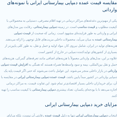
مت عمده دمپایی بیمارستانی ایرانی با نمونه‌های
ین دغدغه‌های مراکز درمانی در تهیه اقلام مصرفی، دستیابی به محصولاتی با
 و
قیمت مناسب
است. در زمینه
دمپایی بیمارستانی
، رقابت بین مدل‌های
اتی به طور فزاینده‌ای مشهود است. زمانی که صحبت از
قیمت دمپایی
مده
به میان می‌آید، محصولات داخلی مزیت‌های قابل توجهی را ارائه می‌دهند.
د در ایران، شامل نیروی کار، مواد اولیه و حمل و نقل، به طور کلی پایین‌تر از
رهای تولیدکننده دمپایی در خارج از کشور است.
مدل‌های وارداتی معمولاً با هزینه‌های اضافی مانند تعرفه‌های گمرکی، هزینه‌های
‌المللی، بیمه و سود واسطه‌ها همراه هستند که همگی به
افزایش قیمت دمپایی
ار داخلی منجر می‌شوند. این عوامل باعث می‌شوند که حتی اگر قیمت پایه یک
 در کشور مبدأ پایین باشد،
قیمت عمده دمپایی بیمارستانی ایرانی
در مقایسه با
اران داخلی بسیار اقتصادی‌تر تمام شود. این تفاوت قیمت، به مراکز درمانی
ا با بودجه‌ای یکسان، تعداد بیشتری
دمپایی بیمارستانی
با کیفیت مناسب را تهیه
ید دمپایی بیمارستانی ایرانی
بیمارستانی ایرانی
تنها به دلیل
قیمت عمده
رقابتی آن نیست، بلکه مزایای