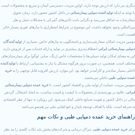
د که ارزش توجه دارند. اولین مزیت، دسترسی آسان و سریع به محصولات است.
ه
تولیدکننده دمپایی بیمارستانی
در داخل کشور حضور دارد، زمان تحویل
داقل می‌رسد و نگرانی بابت تأخیرهای گمرکی یا مشکلات حمل و نقل
ود نخواهد داشت. این موضوع در شرایط اضطراری یا نیازهای فوری بسیار حائز
امکان سفارشی‌سازی و پاسخگویی به نیازهای خاص. بسیاری از
تولیدکنندگان
انی ایرانی
انعطاف‌پذیری بیشتری در تولید و ارائه خدمات پس از فروش دارند.
امکان تولید دمپایی‌ها با مشخصات خاص (رنگ، سایز، لوگو) برای بیمارستان‌های
چنین، در صورت بروز هرگونه مشکل یا نیاز به پشتیبانی، ارتباط با
تولیدکننده
ده‌تر و کارآمدتر خواهد بود. این موارد، ارزش افزوده قابل توجهی را به
خرید
طبی
داخلی می‌بخشد.
مایت از تولید ملی و اقتصاد کشور است. با
خرید عمده دمپایی بیمارستانی
بر بهره‌مندی از محصولات با کیفیت و قیمت مناسب، به ایجاد اشتغال، گردش
کشور و تقویت صنایع داخلی کمک می‌شود. این رویکرد نه تنها از نظر اقتصادی
بلکه با اهداف توسعه پایدار و خودکفایی ملی نیز همسو می‌باشد.
رید عمده دمپایی طبی و نکات مهم
ه دمپایی طبی
، مراکز درمانی و شرکت‌های پخش باید نکات کلیدی را مد نظر