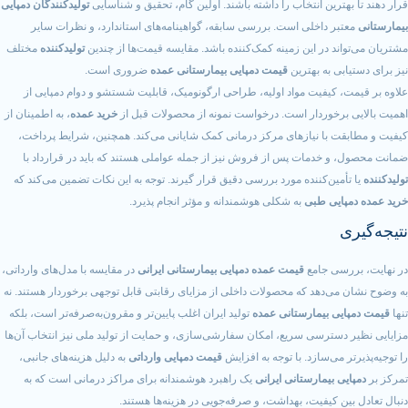
هترین انتخاب را داشته باشند. اولین گام، تحقیق و شناسایی
تولیدکنندگان دمپایی
بر داخلی است. بررسی سابقه، گواهینامه‌های استاندارد، و نظرات سایر
ند در این زمینه کمک‌کننده باشد. مقایسه قیمت‌ها از چندین
تولیدکننده
مختلف
بی به بهترین
قیمت دمپایی بیمارستانی عمده
ضروری است.
، کیفیت مواد اولیه، طراحی ارگونومیک، قابلیت شستشو و دوام دمپایی از
برخوردار است. درخواست نمونه از محصولات قبل از
خرید عمده
، به اطمینان از
ت با نیازهای مرکز درمانی کمک شایانی می‌کند. همچنین، شرایط پرداخت،
و خدمات پس از فروش نیز از جمله عواملی هستند که باید در قرارداد با
أمین‌کننده مورد بررسی دقیق قرار گیرند. توجه به این نکات تضمین می‌کند که
پایی طبی
به شکلی هوشمندانه و مؤثر انجام پذیرد.
ی
رسی جامع
قیمت عمده دمپایی بیمارستانی ایرانی
در مقایسه با مدل‌های وارداتی،
می‌دهد که محصولات داخلی از مزایای رقابتی قابل توجهی برخوردار هستند. نه
یی بیمارستانی عمده
تولید ایران اغلب پایین‌تر و مقرون‌به‌صرفه‌تر است، بلکه
دسترسی سریع، امکان سفارشی‌سازی، و حمایت از تولید ملی نیز انتخاب آن‌ها
ر می‌سازد. با توجه به افزایش
قیمت دمپایی وارداتی
به دلیل هزینه‌های جانبی،
ی بیمارستانی ایرانی
یک راهبرد هوشمندانه برای مراکز درمانی است که به
ین کیفیت، بهداشت، و صرفه‌جویی در هزینه‌ها هستند.