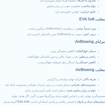
 به صرفه:
معمولاً هزینه تولید پایین‌تری دارد.
مناسب:
مقاومت خوب در برابر سایش.
حرارتی:
خواص عایق‌بندی دارد.
بتاً بیشتر:
در مقایسه با AirBlowing سنگین‌تر است.
کمتر:
نسبت به AirBlowing حس بالشتکی کمتری دارد.
فوق‌العاده:
کاهش چشمگیر وزن.
بی‌نظیر:
جذب شوک عالی و حس بالشتکی فوق‌العاده.
خستگی پا:
ایده‌آل برای استفاده طولانی‌مدت.
الاتر:
فرآیند تولید پیچیده‌تر و گران‌تر.
یت‌های طراحی:
ممکن است در برخی جزئیات طراحی محدودیت ایجاد کند.
ر برابر سایش شدید:
ممکن است کمی آسیب‌پذیرتر باشد.
ایی باید بر اساس اولویت‌بندی ویژگی‌ها صورت گیرد. اگر هدف، تولید
ک و بادوام
با قیمتی رقابتی و راحتی استاندارد است،
EVA Soft
گزینه بسیار