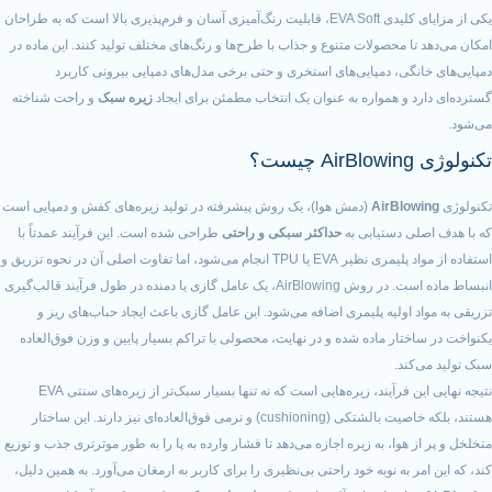
یکی از مزایای کلیدی EVA Soft، قابلیت رنگ‌آمیزی آسان و فرم‌پذیری بالا است که به طراحان
ا محصولات متنوع و جذاب با طرح‌ها و رنگ‌های مختلف تولید کنند. این ماده در
نگی، دمپایی‌های استخری و حتی برخی مدل‌های دمپایی بیرونی کاربرد
د و همواره به عنوان یک انتخاب مطمئن برای ایجاد
زیره سبک
و راحت شناخته
؟
AirBlo
(دمش هوا)، یک روش پیشرفته در تولید زیره‌های کفش و دمپایی است
ی دستیابی به
حداکثر سبکی و راحتی
طراحی شده است. این فرآیند عمدتاً با
استفاده از مواد پلیمری نظیر EVA یا TPU انجام می‌شود، اما تفاوت اصلی آن در نحوه تزریق و
انبساط ماده است. در روش AirBlowing، یک عامل گازی یا دمنده در طول فرآیند قالب‌گیری
 اولیه پلیمری اضافه می‌شود. این عامل گازی باعث ایجاد حباب‌های ریز و
ختار ماده شده و در نهایت، محصولی با تراکم بسیار پایین و وزن فوق‌العاده
کند.
نتیجه نهایی این فرآیند، زیره‌هایی است که نه تنها بسیار سبک‌تر از زیره‌های سنتی EVA
هستند، بلکه خاصیت بالشتکی (cushioning) و نرمی فوق‌العاده‌ای نیز دارند. این ساختار
 هوا، به زیره اجازه می‌دهد تا فشار وارده به پا را به طور موثرتری جذب و توزیع
ر به نوبه خود راحتی بی‌نظیری را برای کاربر به ارمغان می‌آورد. به همین دلیل،