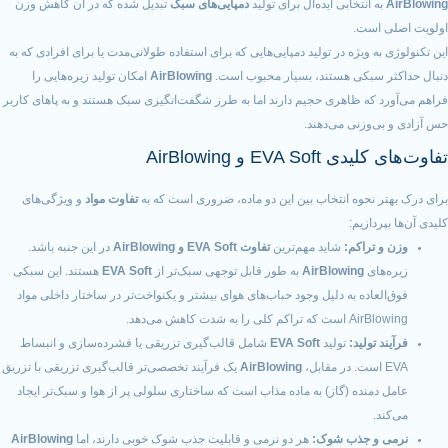
 انتخابی ایده‌آل برای تولید
دمپایی‌های سبک
تبدیل شده که در آن کاهش وزن
است.
ه ویژه در تولید دمپایی‌هایی که برای استفاده طولانی‌مدت یا برای افرادی که به
 سبکی هستند، بسیار محبوب است.
AirBlowing
امکان تولید زیره‌هایی را
 که ظاهری حجیم دارند اما به طرز شگفت‌انگیزی سبک هستند و به پاهای کاربر
‌وزنی می‌دهند.
EVA  و AirBlowing
 نحوه انتخاب بین این دو ماده، ضروری است که به
تفاوت مواد
و ویژگی‌های
دازیم:
تراکم:
شاید مهم‌ترین
تفاوت EVA Soft و AirBlowing
در این جنبه باشد.
های
AirBlowing
به طور قابل توجهی سبک‌تر از
EVA Soft
هستند. این سبکی
عاده به دلیل وجود حباب‌های هوای بیشتر و یکنواخت‌تر در ساختار داخلی مواد
 کلی را به شدت کاهش می‌دهد.
 تولید:
تولید
EVA Soft
شامل قالب‌گیری تزریقی یا فشرده‌سازی و انبساط
AirBlowing
یک فرآیند تخصصی‌تر قالب‌گیری تزریقی با تزریق
منده (گاز) به ماده مذاب است که ساختاری سلولی پر از هوا و سبک‌تر ایجاد
.
و جذب شوک:
هر دو نرمی و قابلیت جذب شوک خوبی دارند، اما
AirBlowing