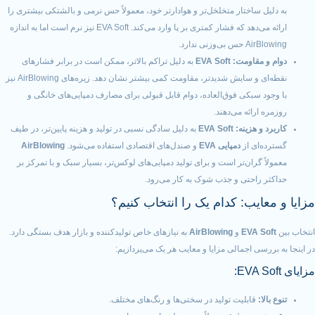
ل ساختار متخلخل‌تر و هوادارتر خود، معمولاً حس نرمی و بالشتکی بیشتری را
ارائه می‌دهد که فشار کمتری بر پا وارد می‌کند. EVA Soft نیز نرم است اما به اندازه
 بی‌وزنی ندارد.
و مقاومت:
EVA Soft
به دلیل تراکم بالاتر، ممکن است در برابر فشارهای
نقطه‌ای و سایش شدیدتر، مقاومت کمی بیشتر نشان دهد. زیره‌های AirBlowing نیز
د سبکی فوق‌العاده، دوام قابل قبولی برای مصارف دمپایی‌های خانگی و
 ارائه می‌دهند.
 و هزینه:
EVA Soft
به دلیل سادگی نسبی در تولید و هزینه پایین‌تر، در طیف
ه‌ای از
دمپایی EVA
و صندل‌های اقتصادی استفاده می‌شود.
AirBlowing
ً گران‌تر است و برای تولید دمپایی‌های لوکس‌تر، بسیار سبک و با تمرکز بر
ر راحتی و جذب شوک به کار می‌رود.
عایب: کدام یک را انتخاب کنیم؟
EVA So
و
AirBlowing
به نیازهای خاص تولیدکننده و بازار هدف بستگی دارد.
رسی اجمالی مزایا و معایب هر یک می‌پردازیم:
لا:
قابلیت تولید در سختی‌ها و رنگ‌های مختلف.