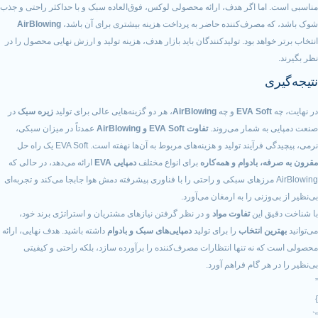
ما اگر هدف، ارائه محصولی لوکس، فوق‌العاده سبک و با حداکثر راحتی و جذب
مصرف‌کننده حاضر به پرداخت هزینه بیشتری برای آن باشد،
AirBlowing
اهد بود. تولیدکنندگان باید بازار هدف، هزینه تولید و ارزش نهایی محصول را در
ی
EVA Sof
و چه
AirBlowing
، هر دو گزینه‌هایی عالی برای تولید
زیره سبک
در
ه شمار می‌روند.
تفاوت EVA Soft و AirBlowing
عمدتاً در میزان سبکی،
ند تولید و هزینه‌های مربوط به آن‌ها نهفته است. EVA Soft یک راه حل
، بادوام و همه‌کاره
برای انواع مختلف
دمپایی EVA
ارائه می‌دهد، در حالی که
AirBlowi مرزهای سبکی و راحتی را با فناوری پیشرفته دمش هوا جابجا می‌کند و تجربه‌ای
وزنی را به ارمغان می‌آورد.
ق این
تفاوت مواد
و در نظر گرفتن نیازهای مشتریان و استراتژی برند خود،
ن انتخاب
را برای تولید
دمپایی‌های سبک و بادوام
داشته باشید. هدف نهایی، ارائه
 نه تنها انتظارات مصرف‌کننده را برآورده سازد، بلکه راحتی و کیفیتی
هر گام فراهم آورد.