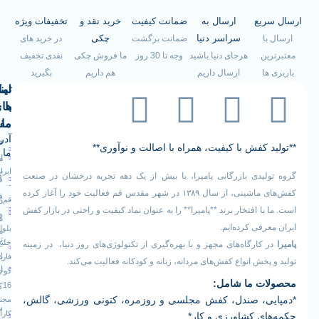
ریع
ارسال به
ضمانت کیفیت
خرید نقد و
تخفیفات ویژه
سراسر دنیا
چکی
با
ضمانت برگشت
در خرید های
ین
هرجای دنیا باشید
وجه تا 30 روز
ما فروش چکی
نقدی تخفیف
ها
ارسال داریم
هم داریم
بگیرید
لینک
تماس
با
های
ما
مفید
آدرس
صفحه
سیاست
د کفش با کیفیت، همراه با اصالت و نوآوری**
ما
اصلی
مرجوعی
ایران
کالا
لیدی بازرگانی پامیرا، با بیش از یک دهه تجربه درخشان در صنعت
فروشگاه
-
کفش‌های ماشینی، از سال ۱۳۸۹ در شهر مقدس قم فعالیت خود را آغاز کرده
قوانین
قم
درباره
با افتخار برند **پامیرا** را به عنوان نماد کیفیت و راحتی در بازار کفش
-
و
ما
عرفی کرده‌ایم.
بلوار
مقررات
تماس
خلیج
 کارگاه‌های مجهز و با بهره‌گیری از تکنولوژی‌های روز دنیا، در زمینه
رویه
فارس
با ما
 پخش انواع کفش‌های مردانه، زنانه و کودکانه فعالیت می‌کند.
ارسال
کوچه
ات ما شامل:
16
کالا
یی، صندل، کفش مجلسی و روزمره، کتونی ورزشی، گالش،
مجتمع
سوالات
کارآفرین
ای کشاورزی و کار*