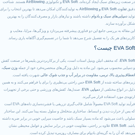
های سبک ایجاد کرده‌اند،
EVA Soft
و تکنولوژی
AirBlowing
هستند. شناخت
به تولیدکنندگان امکان می‌دهد تا بهترین انتخاب را برای
ای سبک و بادوام
داشته باشند و نیازهای بازار و مصرف‌کنندگان را به بهترین
ازند.
ررسی جامع این دو فناوری پیشرفته می‌پردازد و ویژگی‌ها، مزایا، معایب و
ک را به تفصیل شرح می‌دهد تا شما را در تصمیم‌گیری آگاهانه یاری رساند.
 مخفف اتیلن وینیل استات است، یکی از پرکاربردترین پلیمرها در صنعت کفش
ب می‌شود. این ماده به دلیل ویژگی‌های منحصربه‌فرد خود از جمله
وزن سبک،
بالا، نرمی، مقاومت در برابر آب و جذب شوک عالی
شهرت یافته است.
ه شده از
EVA Soft
حس راحتی بی‌نظیری را برای پا فراهم می‌کنند و به همین
مختلفی از
دمپایی EVA
، صندل‌ها، کفش‌های ورزشی و حتی برخی از تجهیزات
ستفاده قرار می‌گیرند.
فرآیند تولید EVA Soft معمولاً شامل قالب‌گیری تزریقی یا فشرده‌سازی دانه‌های EVA است
ت دیدن و انبساط، ساختاری متخلخل و سلول بسته پیدا می‌کنند. این ساختار
‌شود که ماده بسیار سبک باشد و خاصیت میرایی خوبی در برابر ضربه داشته
E
علاوه بر راحتی، مقاومت خوبی در برابر سایش و عوامل محیطی نشان
را به گزینه‌ای بادوام برای مصارف روزمره تبدیل کرده است.