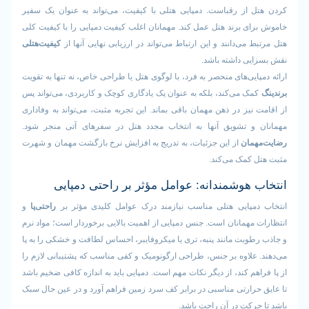
 از رقباست. دمپایی هتلی با کیفیت، می‌تواند به عنوان یک سفیر
ی برند هتل عمل کند. مهمانان اغلب کیفیت دمپایی را با کیفیت کلی
 می‌دانند و این ارتباط می‌تواند در ارزیابی نهایی آنها از
کیفیت‌هتلی
یی داشته باشد.
ایی‌های منحصر به فرد، با لوگوی هتل یا طراحی خاص، نه تنها به تقویت
ک می‌کند، بلکه به عنوان یک یادگاری کوچک و کاربردی، می‌تواند پس
نیز در ذهن مهمان باقی بماند. این تجربه مثبت، می‌تواند به وفاداری
و تشویق آنها به انتخاب مجدد هتل در سفرهای آتی منجر شود.
مان
از این جزئیات، به تدریج به افزایش نرخ بازگشت مهمان و شهرت
 کمک می‌کند.
 هوشمندانه: عوامل مؤثر بر راحتی دمپایی
مپایی هتلی مناسب نیازمند درک عوامل کلیدی مؤثر بر
راحتی‌پا
و
مهمانان است. جنس دمپایی از اهمیت بالایی برخوردار است؛ مواد نرم
وبت مانند پنبه، تری یا میکروفایبر، احساس لطافت و خشکی را به پا
علاوه بر جنس، طراحی ارگونومیک و کفی مناسب که پشتیبانی لازم را
هم کند، از دیگر نکات مهم است. دمپایی باید به اندازه کافی ضخیم باشد
رارتی مناسبی در برابر کف سرد زمین فراهم آورد و در عین حال سبک
رکت در آن راحت باشد.