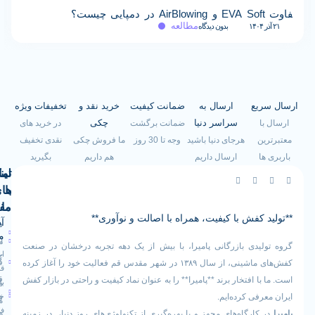
EVA Soft چیست و چرا بین خریداران عمده محبوب است
مطالعه
بدون دیدگاه
۲۰ آذر ۱۴۰۴
یع
ارسال به
ضمانت کیفیت
خرید نقد و
تخفیفات ویژه
سراسر دنیا
چکی
ضمانت برگشت
در خرید های
هرجای دنیا باشید
وجه تا 30 روز
ما فروش چکی
نقدی تخفیف
ارسال داریم
هم داریم
بگیرید
لینک
تماس
با
های
ما
مفید
کفش با کیفیت، همراه با اصالت و نوآوری**
آدرس
صفحه
سیاست
ما
اصلی
مرجوعی
یدی بازرگانی پامیرا، با بیش از یک دهه تجربه درخشان در صنعت
ایران -
کالا
فروشگاه
کفش‌های ماشینی، از سال ۱۳۸۹ در شهر مقدس قم فعالیت خود را آغاز کرده
قم -
قوانین
 افتخار برند **پامیرا** را به عنوان نماد کیفیت و راحتی در بازار کفش
بلوار
درباره
و
خلیج
فی کرده‌ایم.
ما
فارس
مقررات
ارگاه‌های مجهز و با بهره‌گیری از تکنولوژی‌های روز دنیا، در زمینه