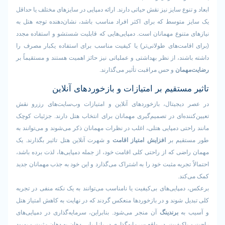
وع سایز نیز نقش حیاتی دارند. ارائه دمپایی در سایزهای مختلف یا حداقل
متوسط که برای اکثر افراد مناسب باشد، نشان‌دهنده توجه هتل به
تنوع مهمانان است. دمپایی‌هایی که قابلیت شستشو و استفاده مجدد
امت‌های طولانی‌تر) یا کیفیت مناسب برای استفاده یکبار مصرف را
ند، از نظر بهداشتی و عملیاتی نیز حائز اهمیت هستند و مستقیماً بر
مان
و حس مراقبت تأثیر می‌گذارند.
ستقیم بر امتیازات و بازخوردهای آنلاین
یجیتال، بازخوردهای آنلاین و امتیازات وب‌سایت‌های رزرو نقش
ده‌ای در تصمیم‌گیری مهمانان برای انتخاب هتل دارند. جزئیات کوچک
تی دمپایی هتلی، اغلب در نظرات مهمانان ذکر می‌شوند و می‌توانند به
قیم بر
افزایش امتیاز اقامت
و شهرت آنلاین هتل تاثیر بگذارند. یک
ی که از راحتی کلی اقامت خود، از جمله دمپایی‌ها، لذت برده باشد،
تجربه مثبت خود را به اشتراک می‌گذارد و این خود به جذب مهمانان جدید
ند.
پایی‌های بی‌کیفیت یا نامناسب می‌توانند به یک نکته منفی در تجربه
 شوند و در بازخوردها منعکس گردند که در نهایت به کاهش امتیاز هتل
به
برندینگ
آن منجر می‌شود. بنابراین، سرمایه‌گذاری در دمپایی‌های
کیفیت، در واقع سرمایه‌گذاری در بازاریابی دهان به دهان مثبت و بهبود