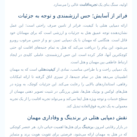
گ بنای یک
تجربه‌اقامت
عالی را می‌سازد.
از آسایش؛ حس ارزشمندی و توجه به جزئیات
پایی هتلی با کیفیت، فراتر از تامین صرف راحتی است؛ این عمل
ده توجه عمیق هتل به جزئیات و ارزشی است که برای مهمانان خود
. هنگامی که مهمان با یک دمپایی تمیز، نو و از جنس مرغوب روبرو
ین پیام را دریافت می‌کند که هتل به تمام جنبه‌های اقامت او، حتی
 آنها، فکر کرده است. این حس ارزشمندی، عاملی کلیدی در ایجاد
اطفی بین مهمان و هتل است.
ی راحت و با طراحی مناسب، نمادی از
کیفیت‌هتلی
است که به مهمان
ی‌دهد هتل در تمام جنبه‌ها، از تمیزی اتاق گرفته تا ارائه امکانات
تانداردهای بالایی را رعایت می‌کند. این جزئیات کوچک، به ویژه در
لوکس و بوتیک هتل‌ها، نقش پررنگی در تثبیت تصویر ذهنی مهمان از
 و توجه ویژه هتل ایفا می‌کند و می‌تواند تجربه اقامت را از یک تجربه
 یک تجربه فوق‌العاده تبدیل کند.
پایی هتلی در برندینگ و وفاداری مهمان
رقابتی امروز،
برندینگ
برای هتل‌ها اهمیت حیاتی دارد. هر عنصر کوچکی
ل به مهمان ارائه می‌شود، فرصتی برای تقویت هویت برند و متمایز