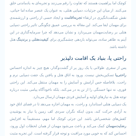
پراهمیت هستند که تفاوت را رقم می‌زنند و تجربه‌ای به یادماندنی خلق
از میان این جزئیات، دمپایی هتلی، به عنوان یک عنصر ساده اما حیاتی،
‌انگیزی در ارتقاء
تجربه‌اقامت
و ایجاد حسی از راحتی و ارزشمندی
ن ایفا می‌کند. این مقاله به بررسی عمیق چگونگی تاثیر راحتی دمپایی
ضایت‌مهمان می‌پردازد و نشان می‌دهد که چرا سرمایه‌گذاری در این
اهر ساده، می‌تواند بازدهی چشمگیری برای
کیفیت‌هتلی
و
برندینگ
هتل
د.
ا، بنیاد یک اقامت دلپذیر
ری طولانی یا یک روز پر از گشت‌وگذار، هیچ چیز به اندازه احساس
کین‌بخش نیست. ورود به اتاق هتل و یافتن یک جفت دمپایی نرم و
افاصله حس آرامش و آسایش را به مهمان منتقل می‌کند. این راحتی
تنها خستگی را از تن به در می‌کند، بلکه ناخودآگاه پیامی مثبت درباره
به نیازهای اولیه و آسایش فردی مهمان ارسال می‌دارد.
 هتلی استاندارد و راحت، به مهمان اجازه می‌دهد تا در فضای اتاق خود
 حرکت کند، بدون اینکه نگران سردی کف زمین یا نیاز به پوشیدن
شخصی‌اش باشد. این جزئی کوچک اما مهم، مستقیماً به افزایش
مان
کمک می‌کند و باعث می‌شود مهمان از همان لحظات اول ورود،
 که به خوبی مورد مراقبت و توجه قرار گرفته است. این تجربه مثبت