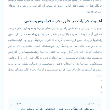
ل در پلتفرم‌های آنلاین است که نتیجه آن افزایش رزروها و درآمدهای
بود.
جزئیات در خلق تجربه فراموش‌نشدنی
 بررسی جامع نقش راحتی دمپایی هتلی بر
رضایت‌مهمان
نشان می‌دهد
یتم کوچک، قدرت بالایی در شکل‌دهی به
تجربه‌اقامت
دارد. از تامین
ایجاد حس ارزشمندی گرفته تا تقویت
برندینگ
و بهبود
کیفیت‌هتلی
،
احت هتلی یک سرمایه‌گذاری هوشمندانه است. هتل‌هایی که به این
چک اما تاثیرگذار توجه می‌کنند، نه تنها
رضایت‌مهمان
را افزایش
لکه وفاداری بلندمدت را نیز ایجاد کرده و جایگاه خود را در بازار رقابتی
 می‌سازند. با انتخاب دقیق و هوشمندانه، دمپایی هتلی می‌تواند به
دی در خلق اقامتی فراموش‌نشدنی و ارتقاء تجربه کلی مهمان تبدیل
لی
بعدی
خطاهای رایج هنگام خرید عمده دمپایی هتلی برای فصل تابستان
استاندارد طراحی دمپایی برای اتاق VIP