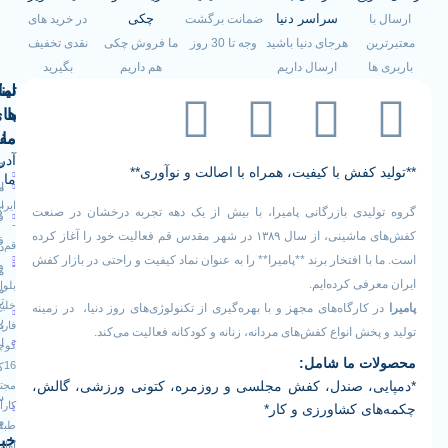
سراسر دنیا
چکی
با
ضمانت برگشت
در خرید های
ین
هرجای دنیا باشید
وجه تا 30 روز
ما فروش چکی
نقدی تخفیف
ها
ارسال داریم
هم داریم
بگیرید
لینک
تماس
با
های
ما
مفید
آدرس
صفحه
سیاست
د کفش با کیفیت، همراه با اصالت و نوآوری**
ما
اصلی
مرجوعی
ایران
کالا
لیدی بازرگانی پامیرا، با بیش از یک دهه تجربه درخشان در صنعت
فروشگاه
-
کفش‌های ماشینی، از سال ۱۳۸۹ در شهر مقدس قم فعالیت خود را آغاز کرده
قوانین
قم
درباره
با افتخار برند **پامیرا** را به عنوان نماد کیفیت و راحتی در بازار کفش
-
و
ما
عرفی کرده‌ایم.
بلوار
مقررات
تماس
خلیج
 کارگاه‌های مجهز و با بهره‌گیری از تکنولوژی‌های روز دنیا، در زمینه
رویه
فارس
با ما
 پخش انواع کفش‌های مردانه، زنانه و کودکانه فعالیت می‌کند.
ارسال
کوچه
ات ما شامل:
16
کالا
یی، صندل، کفش مجلسی و روزمره، کتونی ورزشی، گالش،
مجتمع
سوالات
کارآفرین
ای کشاورزی و کار*
متداول
طبقه
خبرنامه
اول