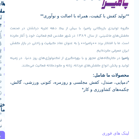
با
های
ما
مفید
فش با کیفیت، همراه با اصالت و نوآوری**
آدرس
صفحه
سیاست
ما
اصلی
مرجوعی
دی بازرگانی پامیرا، با بیش از یک دهه تجربه درخشان در صنعت
ایران -
کالا
فروشگاه
کفش‌های ماشینی، از سال ۱۳۸۹ در شهر مقدس قم فعالیت خود را آغاز کرده
قم -
قوانین
افتخار برند **پامیرا** را به عنوان نماد کیفیت و راحتی در بازار کفش
بلوار
درباره
و
خلیج
ی کرده‌ایم.
ما
فارس
مقررات
رگاه‌های مجهز و با بهره‌گیری از تکنولوژی‌های روز دنیا، در زمینه
تماس
کوچه
ش انواع کفش‌های مردانه، زنانه و کودکانه فعالیت می‌کند.
رویه
16
با ما
ارسال
مجتمع
 ما شامل:
کارآفرین
کالا
، صندل، کفش مجلسی و روزمره، کتونی ورزشی، گالش،
طبقه
 کشاورزی و کار*
سوالات
اول واحد
متداول
124
خبرنامه
آدرس ایمیل
ما
Info@pamiraco.ir
تلفن های
تماس
 فوری
02537405085
ثبت
09129382768