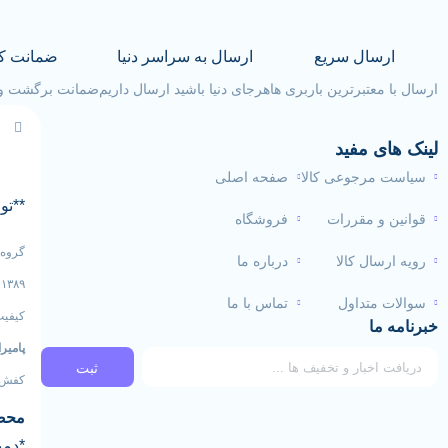
ارسال سریع
ارسال به سراسر دنیا
ضمانت ک
ارسال با معتبرترین باربری ها
هرجای دنیا باشید ارسال داریم
ضمانت برگشت وجه تا 
لینک های مفید
سیاست مرجوعی کالا
صفحه اصلی
**تو
قوانین و مقررات
فروشگاه
گروه 
رویه ارسال کالا
درباره ما
۹
سوالات متداول
تماس با ما
کیفیت
خبرنامه ما
پامیرا
ثبت
کفش‌ه
محصو
*دمپ