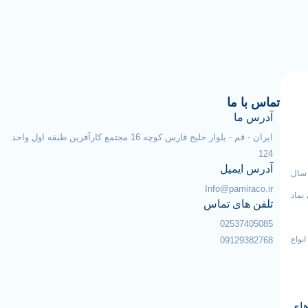
تماس با ما
آدرس ما
ایران - قم - بلوار خلیج فارس کوچه 16 مجتمع کارآفرین طبقه اول واحد
124
آدرس ایمیل
 سال
Info@pamiraco.ir
نماد
تلفن های تماس
02537405085
نواع
09129382768
های