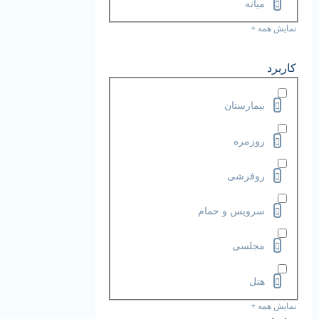
میانه
نمایش همه +
کاربرد
بیمارستان
روزمره
روفرشی
سرویس و حمام
مجلسی
هتل
نمایش همه +