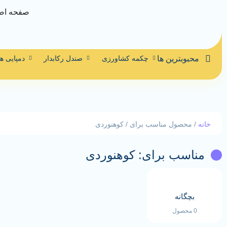
صفحه اص
محبوبترین ها
چکمه کشاورزی
صندل رکابدار
دمپایی ه
خانه
/ محصول مناسب برای / کوهنوردی
مناسب برای: کوهنوردی
بچگانه
0 محصول