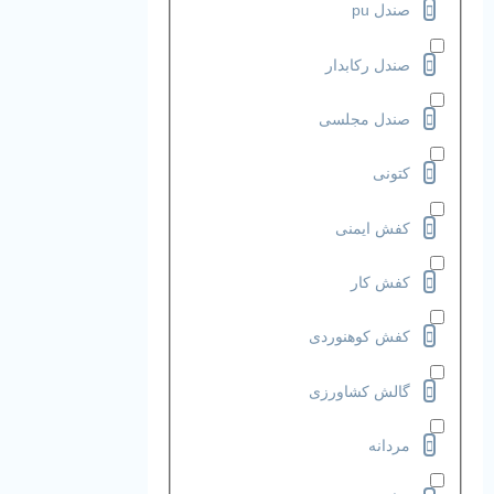
صندل pu
صندل رکابدار
صندل مجلسی
کتونی
کفش ایمنی
کفش کار
کفش کوهنوردی
گالش کشاورزی
مردانه