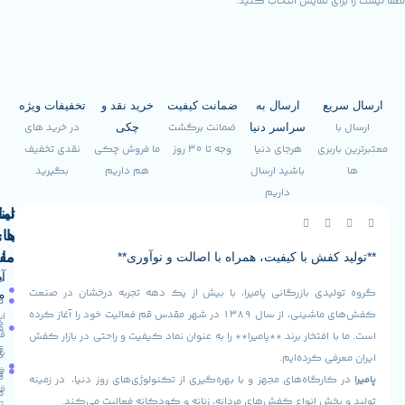
ی نمایش انتخاب کنید.
ع
ارسال به
ضمانت کیفیت
خرید نقد و
تخفیفات ویژه
ضمانت برگشت
در خرید های
سراسر دنیا
چکی
ری
هرجای دنیا
وجه تا 30 روز
ما فروش چکی
نقدی تخفیف
باشید ارسال
هم داریم
بگیرید
داریم
لینک
تماس
با
های
فش با کیفیت، همراه با اصالت و نوآوری**
ما
مفید
آدرس
صفحه
سیاست
دی بازرگانی پامیرا، با بیش از یک دهه تجربه درخشان در صنعت
ما
اصلی
مرجوعی
کفش‌های ماشینی، از سال ۱۳۸۹ در شهر مقدس قم فعالیت خود را آغاز کرده
ایران -
کالا
فروشگاه
قم -
افتخار برند **پامیرا** را به عنوان نماد کیفیت و راحتی در بازار کفش
قوانین
بلوار
درباره
ی کرده‌ایم.
و
خلیج
ما
رگاه‌های مجهز و با بهره‌گیری از تکنولوژی‌های روز دنیا، در زمینه
فارس
مقررات
ش انواع کفش‌های مردانه، زنانه و کودکانه فعالیت می‌کند.
تماس