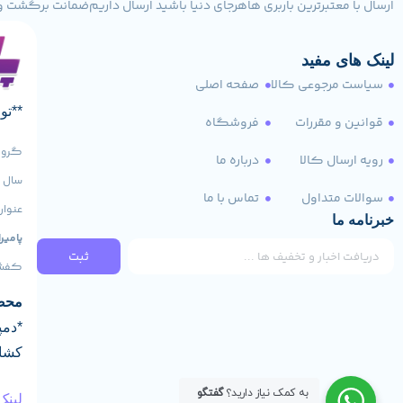
ارسال با معتبرترین باربری ها
هرجای دنیا باشید ارسال داریم
ضمانت برگشت وجه تا 
لینک های مفید
سیاست مرجوعی کالا
صفحه اصلی
**تو
قوانین و مقررات
فروشگاه
گروه 
رویه ارسال کالا
درباره ما
سوالات متداول
تماس با ما
عنوان
خبرنامه ما
پامیرا
ثبت
کفش‌ه
محصو
*دمپ
کشاو
به کمک نیاز دارید؟
گفتگو
لینک