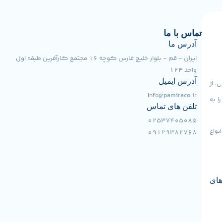
تماس با ما
آدرس ما
ایران - قم - بلوار خلیج فارس کوچه 16 مجتمع کارآفرین طبقه اول
واحد 124
آدرس ایمیل
، از
Info@pamiraco.ir
ا به
تلفن های تماس
02537405085
نواع
09129382768
های