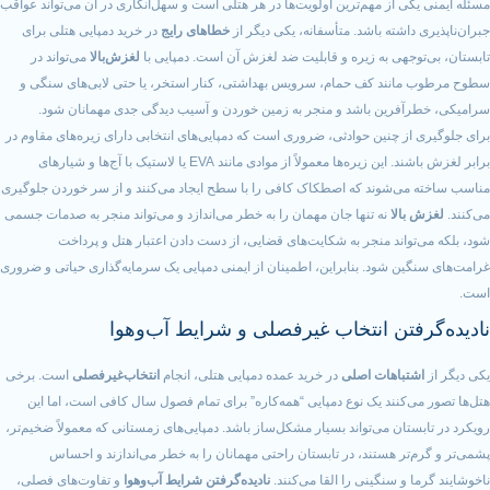
 از مهم‌ترین اولویت‌ها در هر هتلی است و سهل‌انگاری در آن می‌تواند عواقب
شته باشد. متأسفانه، یکی دیگر از
خطاهای رایج
در خرید دمپایی هتلی برای
هی به زیره و قابلیت ضد لغزش آن است. دمپایی با
لغزش‌بالا
می‌تواند در
ند کف حمام، سرویس بهداشتی، کنار استخر، یا حتی لابی‌های سنگی و
رین باشد و منجر به زمین خوردن و آسیب دیدگی جدی مهمانان شود.
 چنین حوادثی، ضروری است که دمپایی‌های انتخابی دارای زیره‌های مقاوم در
برابر لغزش باشند. این زیره‌ها معمولاً از موادی مانند EVA یا لاستیک با آج‌ها و شیارهای
‌شوند که اصطکاک کافی را با سطح ایجاد می‌کنند و از سر خوردن جلوگیری
لا
نه تنها جان مهمان را به خطر می‌اندازد و می‌تواند منجر به صدمات جسمی
اند منجر به شکایت‌های قضایی، از دست دادن اعتبار هتل و پرداخت
 شود. بنابراین، اطمینان از ایمنی دمپایی یک سرمایه‌گذاری حیاتی و ضروری
تن انتخاب غیرفصلی و شرایط آب‌وهوا
باهات اصلی
در خرید عمده دمپایی هتلی، انجام
انتخاب‌غیرفصلی
است. برخی
کنند یک نوع دمپایی “همه‌کاره” برای تمام فصول سال کافی است، اما این
ان می‌تواند بسیار مشکل‌ساز باشد. دمپایی‌های زمستانی که معمولاً ضخیم‌تر،
ر هستند، در تابستان راحتی مهمانان را به خطر می‌اندازند و احساس
 سنگینی را القا می‌کنند.
نادیده‌گرفتن شرایط آب‌وهوا
و تفاوت‌های فصلی،