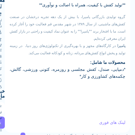
ما
مفید
کفش با کیفیت، همراه با اصالت و نوآوری**
آدرس
صفحه
سیاست
ما
اصلی
مرجوعی
یدی بازرگانی پامیرا، با بیش از یک دهه تجربه درخشان در صنعت
ایران -
کالا
فروشگاه
کفش‌های ماشینی، از سال ۱۳۸۹ در شهر مقدس قم فعالیت خود را آغاز کرده
قم -
قوانین
 افتخار برند **پامیرا** را به عنوان نماد کیفیت و راحتی در بازار کفش
بلوار
درباره
و
خلیج
فی کرده‌ایم.
ما
فارس
مقررات
ارگاه‌های مجهز و با بهره‌گیری از تکنولوژی‌های روز دنیا، در زمینه
تماس
کوچه
خش انواع کفش‌های مردانه، زنانه و کودکانه فعالیت می‌کند.
رویه
16
با ما
 ما شامل:
ارسال
مجتمع
کارآفرین
، صندل، کفش مجلسی و روزمره، کتونی ورزشی، گالش،
کالا
طبقه
ی کشاورزی و کار*
سوالات
اول
متداول
واحد
خبرنامه
124
ما
آدرس ایمیل
Info@pamiraco.ir
تلفن های
تماس
ی فوری
ثبت
02537405085
09129382768