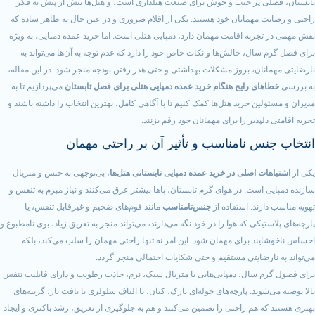
پر جنب و جوش برای صنعت هتلداری است، و هتل‌ها بیش از پیش به فکر
همانان خود هستند. یکی از اقلام ضروری و در عین حال به ظاهر ساده که
به اقامت مهمان دارد، دمپایی هتلی است. اما خرید عمده دمپایی، به ویژه
ل، چالش‌ها و نکات خاص خود را دارد که عدم توجه به آن‌ها می‌تواند به
ن، بروز مشکلات بهداشتی و حتی هدر رفتن بودجه منجر شود. در این مقاله،
ی رایج هنگام خرید عمده دمپایی هتلی برای فصل تابستان
می‌پردازیم تا به
 خرید هتل‌ها کمک کنیم تا با آگاهی کامل، بهترین انتخاب را داشته باشند و
ذیر را برای مهمانان خود رقم بزنند.
 نامناسب و تأثیر آن بر راحتی مهمان
اصلی در خرید عمده دمپایی تابستانی هتل‌ها
، بی‌توجهی به جنس و متریال
ست. در هوای گرم تابستان، پاها بیشتر عرق می‌کنند و نیاز مبرم به تنفس و
د. استفاده از
جنس‌نامناسب
مانند فوم‌های ضخیم و غیرقابل تنفس، یا
کی که هوا را در خود نگه می‌دارند، می‌تواند منجر به تعریق زیاد، بوی نامطبوع و
 برای مهمان شود. این امر نه تنها راحتی مهمان را سلب می‌کند، بلکه
ضایتی مستقیم و حتی شکایات احتمالی منجر گردد.
ال، دمپایی‌هایی با متریال سبک، نرم، جاذب رطوبت و دارای قابلیت تنفس
ند. پارچه‌های حوله‌ای نازک، کتان، یا الیاف سلولزی با بافت باز، گزینه‌های
هم راحتی را تضمین می‌کنند و هم به جلوگیری از تعریق، رشد باکتری و ایجاد