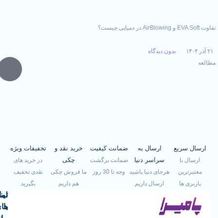
EVA Soft چیست و چرا بین خریداران عمده محبوب است؟
بدون دیدگاه
۲۰ آذر ۱۴۰۴
مطالعه
یع
ارسال به
ضمانت کیفیت
خرید نقد و
تخفیفات ویژه
سراسر دنیا
چکی
ضمانت برگشت
در خرید های
هرجای دنیا باشید
وجه تا 30 روز
ما فروش چکی
نقدی تخفیف
ارسال داریم
هم داریم
بگیرید
لینک
تماس
با
های