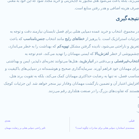
عث می‌شود هتل مجبور به جایگزینی و خرید مجدد شود که این خود به معنی
ی و هدر رفتن منابع است.
ب و خرید عمده دمپایی هتلی برای فصل تابستان نیازمند دقت و توجه به
ک است. با پرهیز از
خطاهای رایج
مانند انتخاب
جنس‌نامناسب
که باعث
ی می‌شود، نادیده گرفتن مشکل
تهویه‌کم
که بهداشت را به خطر می‌اندازد،
خطر
لغزش‌بالا
که ایمنی مهمانان را تهدید می‌کند، عدم توجه به
و بی‌دقتی در
انبارش‌بد
، هتل‌ها می‌توانند تجربه‌ای دلپذیر، ایمن و بهداشتی
د فراهم آورند. سرمایه‌گذاری صحیح و هوشمندانه در دمپایی‌های باکیفیت و
نها به رضایت حداکثری مهمانان کمک می‌کند، بلکه به تقویت برند هتل،
ن و تضمین بازگشت مهمانان وفادار نیز منجر خواهد شد. این جزئیات کوچک
های بزرگ را در صنعت هتلداری رقم می‌زنند.
بعدی
د دمپایی هتلی برای صادرات چگونه است؟
تاثیر راحتی دمپایی هتلی بر رضایت مهمان